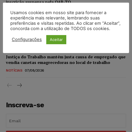
inscrição suspensa pela OAB-TO
NOTÍCIAS
07/08/2026
Usamos cookies em nosso site para fornecer a
experiência mais relevante, lembrando suas
preferências e visitas repetidas. Ao clicar em “Aceitar”,
STF amplia isenção de IBS e CBS na compra de veículos
concorda com a utilização de TODOS os cookies.
novos para pessoas com deficiência e autistas de todos os
níveis
Configurações
Aceitar
DIREITO TRIBUTÁRIO
07/08/2026
Justiça do Trabalho mantém justa causa de empregado que
vendia canetas emagrecedoras no local de trabalho
NOTÍCIAS
07/08/2026
Inscreva-se