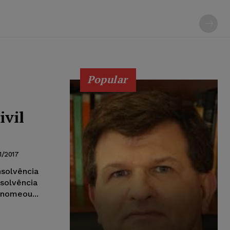
Popular
ivil
1/2017
nsolvência
nsolvência
 nomeou...