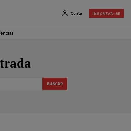
Conta
INSCREVA-SE
dências
strada
BUSCAR