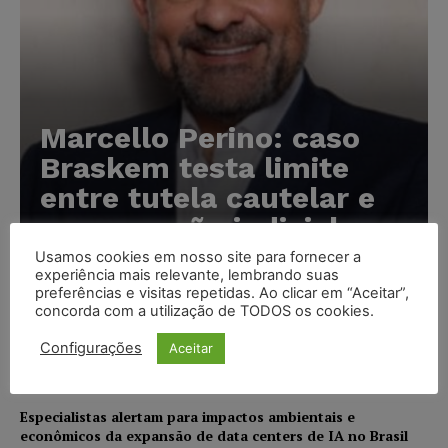
Marcello Perino: caso
Braskem testa limite
entre tutela cautelar e
recuperação judicial
Usamos cookies em nosso site para fornecer a
Karina Silvério
-
06/08/2026
experiência mais relevante, lembrando suas
preferências e visitas repetidas. Ao clicar em “Aceitar”,
concorda com a utilização de TODOS os cookies.
IA da Anthropic cria identidades falsas em teste de
segurança e acende alerta sobre riscos de autonomia
Configurações
Aceitar
NOTÍCIAS
06/08/2026
Especialistas alertam para impactos ambientais e
econômicos da expansão de data centers de IA no Brasil