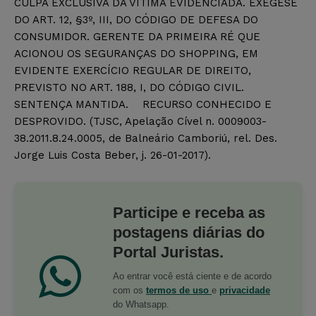
CULPA EXCLUSIVA DA VÍTIMA EVIDENCIADA. EXEGESE
DO ART. 12, §3º, III, DO CÓDIGO DE DEFESA DO
CONSUMIDOR. GERENTE DA PRIMEIRA RÉ QUE
ACIONOU OS SEGURANÇAS DO SHOPPING, EM
EVIDENTE EXERCÍCIO REGULAR DE DIREITO,
PREVISTO NO ART. 188, I, DO CÓDIGO CIVIL.
SENTENÇA MANTIDA. RECURSO CONHECIDO E
DESPROVIDO. (TJSC, Apelação Cível n. 0009003-
38.2011.8.24.0005, de Balneário Camboriú, rel. Des.
Jorge Luis Costa Beber, j. 26-01-2017).
Participe e receba as
postagens diárias do
Portal Juristas.
Ao entrar você está ciente e de acordo
com os
termos de uso
e
privacidade
do Whatsapp.