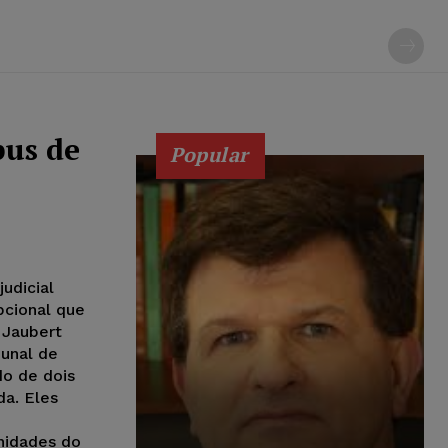
pus de
Popular
udicial
pcional que
 Jaubert
bunal de
do de dois
da. Eles
nidades do