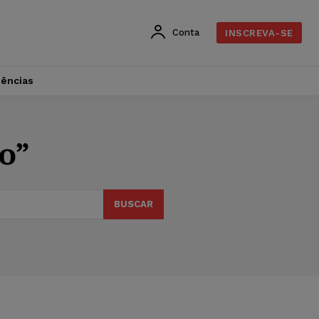
Conta
INSCREVA-SE
dências
o”
BUSCAR