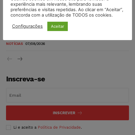
novos para pessoas com deficiência e autistas de todos os
experiência mais relevante, lembrando suas
níveis
preferências e visitas repetidas. Ao clicar em “Aceitar”,
concorda com a utilização de TODOS os cookies.
DIREITO TRIBUTÁRIO
07/08/2026
Configurações
Aceitar
Justiça do Trabalho mantém justa causa de empregado que
vendia canetas emagrecedoras no local de trabalho
NOTÍCIAS
07/08/2026
Inscreva-se
INSCREVER
Li e aceito a
Política de Privacidade
.