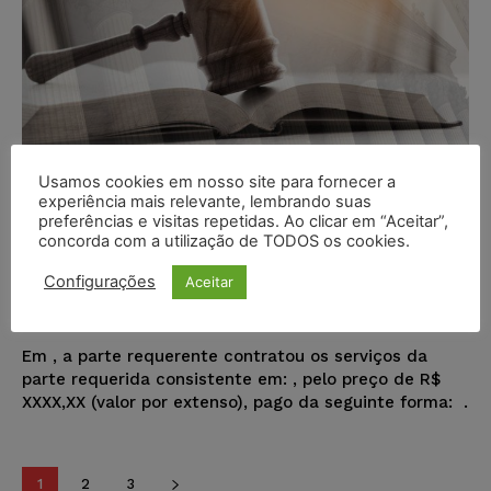
Usamos cookies em nosso site para fornecer a
Modelo de Petição – Prestação de
experiência mais relevante, lembrando suas
Serviço – Réu Pessoa Física –
preferências e visitas repetidas. Ao clicar em “Aceitar”,
concorda com a utilização de TODOS os cookies.
Serviço Não Executado – Cumprir
o Contrato
Configurações
Aceitar
Juristas
-
18/08/2022
MODELOS DE PETIÇÃO
Em
, a parte requerente contratou os serviços da
parte requerida consistente em:
, pelo preço de R$
XXXX,XX (valor por extenso), pago da seguinte forma:
.
1
2
3