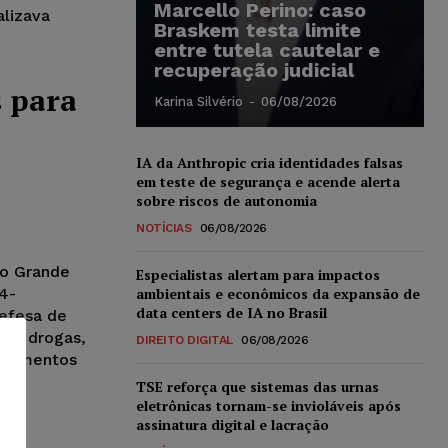
Marcello Perino: caso
lizava
Braskem testa limite
entre tutela cautelar e
recuperação judicial
 para
Karina Silvério
-
06/08/2026
IA da Anthropic cria identidades falsas
em teste de segurança e acende alerta
sobre riscos de autonomia
NOTÍCIAS
06/08/2026
io Grande
Especialistas alertam para impactos
ambientais e econômicos da expansão de
4-
data centers de IA no Brasil
defesa de
 de drogas,
DIREITO DIGITAL
06/08/2026
dicamentos
TSE reforça que sistemas das urnas
eletrônicas tornam-se invioláveis após
assinatura digital e lacração