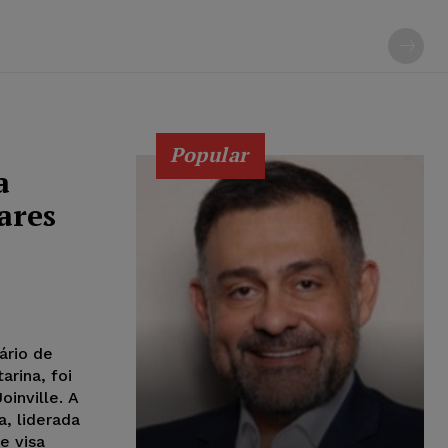
Popular
a
ares
ário de
arina, foi
oinville. A
, liderada
e visa