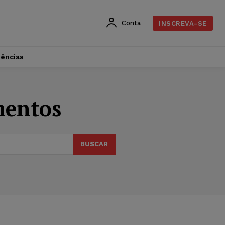
Conta
INSCREVA-SE
dências
mentos
BUSCAR