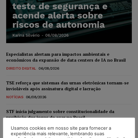
teste de segurança e
acende alerta sobre
riscos de autonomia
Karina Silvério
-
06/08/2026
Especialistas alertam para impactos ambientais e
econômicos da expansão de data centers de IA no Brasil
DIREITO DIGITAL
06/08/2026
TSE reforça que sistemas das urnas eletrônicas tornam-se
invioláveis após assinatura digital e lacração
NOTÍCIAS
06/08/2026
STF inicia julgamento sobre constitucionalidade da
proibição dos jogos de azar no Brasil
NOTÍCIAS
06/08/2026
Usamos cookies em nosso site para fornecer a
experiência mais relevante, lembrando suas