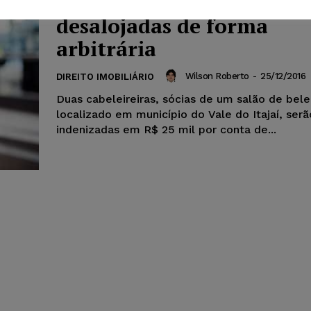
donas de salão de beleza
desalojadas de forma
arbitrária
Wilson Roberto
-
25/12/2016
DIREITO IMOBILIÁRIO
Duas cabeleireiras, sócias de um salão de bel
localizado em município do Vale do Itajaí, serã
indenizadas em R$ 25 mil por conta de...