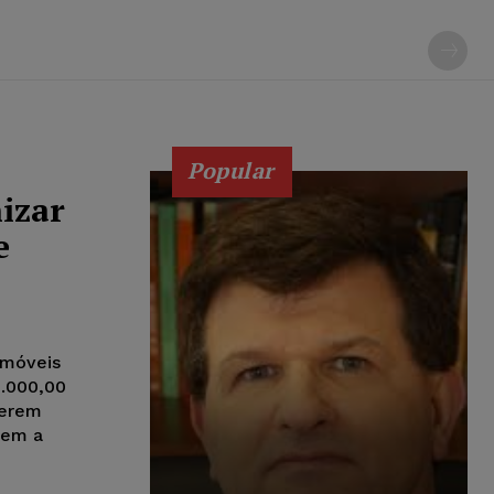
Popular
izar
e
Imóveis
5.000,00
terem
sem a