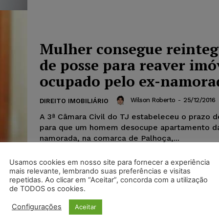
Mulher consegue reinte
de posse para reaver imó
ocupado pelo ex-namora
Wilson Roberto
-
25/12/2016
DIREITO IMOBILIÁRIO
A 3ª Câmara Civil do TJ estabeleceu o prazo d
para que um homem desocupe apartamento da
namorada, na comarca de Palhoça,...
Usamos cookies em nosso site para fornecer a experiência
mais relevante, lembrando suas preferências e visitas
repetidas. Ao clicar em “Aceitar”, concorda com a utilização
de TODOS os cookies.
Locadora terá que indeni
Configurações
Aceitar