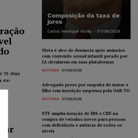
Composição da taxa de
juros
gração
Carlos Henrique Abrão
-
07/08/2026
vel
do
Meta é alvo de denúncia após anúncios
com conteúdo sexual infantil gerado por
IA circularem em suas plataformas
NOTÍCIAS
07/08/2026
e 15 dias
 ex-
Advogado preso por suspeita de matar o
filho tem inscrição suspensa pela OAB-TO
NOTÍCIAS
07/08/2026
STF amplia isenção de IBS e CBS na
compra de veículos novos para pessoas
com deficiência e autistas de todos os
zar
níveis