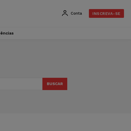
Conta
INSCREVA-SE
dências
BUSCAR