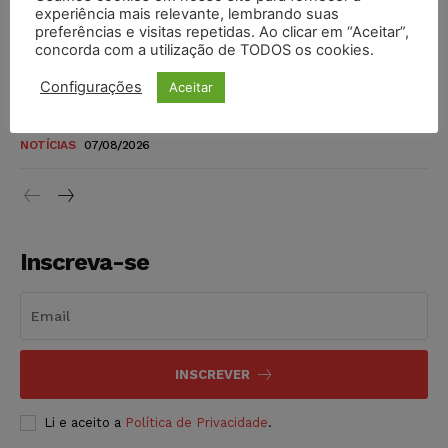
novos para pessoas com deficiência e autistas de todos os
experiência mais relevante, lembrando suas
níveis
preferências e visitas repetidas. Ao clicar em “Aceitar”,
concorda com a utilização de TODOS os cookies.
DIREITO TRIBUTÁRIO
07/08/2026
Configurações
Aceitar
Justiça do Trabalho mantém justa causa de empregado que
vendia canetas emagrecedoras no local de trabalho
NOTÍCIAS
07/08/2026
Inscreva-se
INSCREVER
Li e aceito a
Política de Privacidade
.