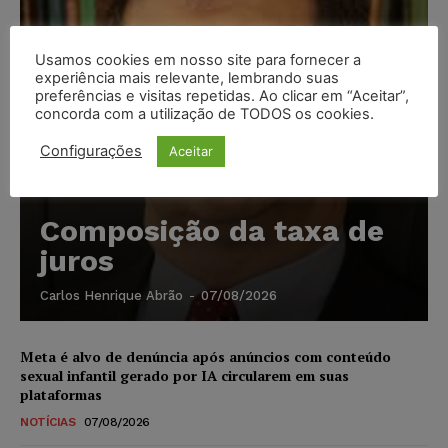
Usamos cookies em nosso site para fornecer a
experiência mais relevante, lembrando suas
preferências e visitas repetidas. Ao clicar em “Aceitar”,
concorda com a utilização de TODOS os cookies.
Configurações
Aceitar
Composição da taxa de
juros
Carlos Henrique Abrão
-
07/08/2026
Meta é alvo de denúncia após anúncios com conteúdo
sexual infantil gerado por IA circularem em suas
plataformas
NOTÍCIAS
07/08/2026