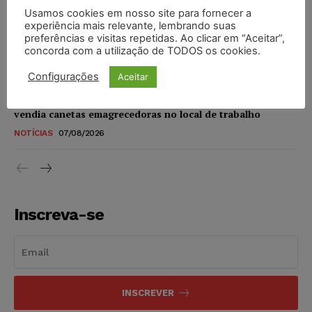
Usamos cookies em nosso site para fornecer a
STF amplia isenção de IBS e CBS na compra de veículos
experiência mais relevante, lembrando suas
novos para pessoas com deficiência e autistas de todos os
preferências e visitas repetidas. Ao clicar em “Aceitar”,
níveis
concorda com a utilização de TODOS os cookies.
DIREITO TRIBUTÁRIO
07/08/2026
Configurações
Aceitar
Justiça do Trabalho mantém justa causa de empregado que
vendia canetas emagrecedoras no local de trabalho
NOTÍCIAS
07/08/2026
Inscreva-se
INSCREVER