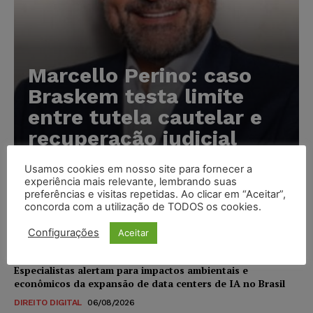
Marcello Perino: caso
Braskem testa limite
entre tutela cautelar e
recuperação judicial
Karina Silvério
-
06/08/2026
Usamos cookies em nosso site para fornecer a
experiência mais relevante, lembrando suas
preferências e visitas repetidas. Ao clicar em “Aceitar”,
IA da Anthropic cria identidades falsas em teste de
concorda com a utilização de TODOS os cookies.
segurança e acende alerta sobre riscos de autonomia
Configurações
Aceitar
NOTÍCIAS
06/08/2026
Especialistas alertam para impactos ambientais e
econômicos da expansão de data centers de IA no Brasil
DIREITO DIGITAL
06/08/2026