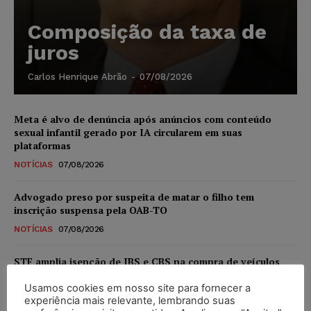
Composição da taxa de
juros
Carlos Henrique Abrão
-
07/08/2026
Meta é alvo de denúncia após anúncios com conteúdo
sexual infantil gerado por IA circularem em suas
plataformas
NOTÍCIAS
07/08/2026
Advogado preso por suspeita de matar o filho tem
inscrição suspensa pela OAB-TO
NOTÍCIAS
07/08/2026
STF amplia isenção de IBS e CBS na compra de veículos
novos para pessoas com deficiência e autistas de todos os
níveis
Usamos cookies em nosso site para fornecer a
experiência mais relevante, lembrando suas
DIREITO TRIBUTÁRIO
07/08/2026