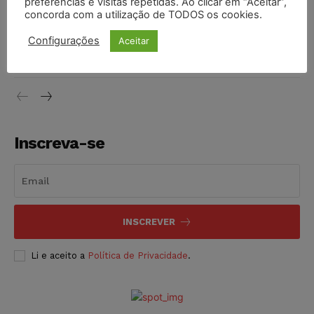
preferências e visitas repetidas. Ao clicar em “Aceitar”,
concorda com a utilização de TODOS os cookies.
Justiça do Trabalho mantém justa causa de empregado que
Configurações
Aceitar
vendia canetas emagrecedoras no local de trabalho
NOTÍCIAS
07/08/2026
Inscreva-se
INSCREVER
Li e aceito a
Política de Privacidade
.