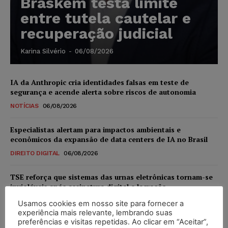
Braskem testa limite
entre tutela cautelar e
recuperação judicial
Karina Silvério
-
06/08/2026
IA da Anthropic cria identidades falsas em teste de
segurança e acende alerta sobre riscos de autonomia
NOTÍCIAS
06/08/2026
Especialistas alertam para impactos ambientais e
econômicos da expansão de data centers de IA no Brasil
DIREITO DIGITAL
06/08/2026
TSE reforça que sistemas das urnas eletrônicas tornam-se
invioláveis após assinatura digital e lacração
NOTÍCIAS
06/08/2026
Usamos cookies em nosso site para fornecer a
experiência mais relevante, lembrando suas
preferências e visitas repetidas. Ao clicar em “Aceitar”,
STF inicia julgamento sobre constitucionalidade da