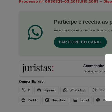
Processo nº 0036321-03.2013.815.2001 – Dis
Participe e receba as 
Ao entrar você está ciente e de acord
PARTICIPE DO CANAL
Acompanhe o Ju
receba as principais
Compartilhe isso:
X
Imprimir
WhatsApp
Thread
Reddit
Nextdoor
E-mail
Mast