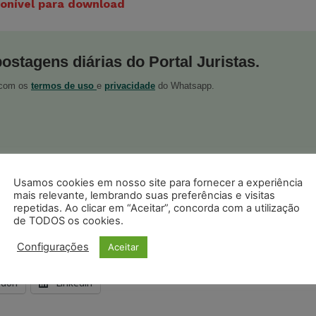
ponível para download
postagens diárias do Portal Juristas.
o com os
termos de uso
e
privacidade
do Whatsapp.
Usamos cookies em nosso site para fornecer a experiência
ristas no Google News
Seguir no Google
mais relevante, lembrando suas preferências e visitas
 notícias jurídicas do Brasil
repetidas. Ao clicar em “Aceitar”, concorda com a utilização
de TODOS os cookies.
Configurações
Aceitar
s
Facebook
Telegram
Pinterest
Tumblr
odon
LinkedIn