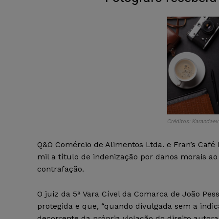
Créditos: Karandaev 
Q&O Comércio de Alimentos Ltda. e Fran’s Café
mil a título de indenização por danos morais a
contrafação.
O juiz da 5ª Vara Cível da Comarca de João Pes
protegida e que, “quando divulgada sem a indi
decorrente da própria violação do direito autoral