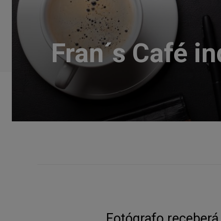
Fran´s Café in
Fotógrafo receberá