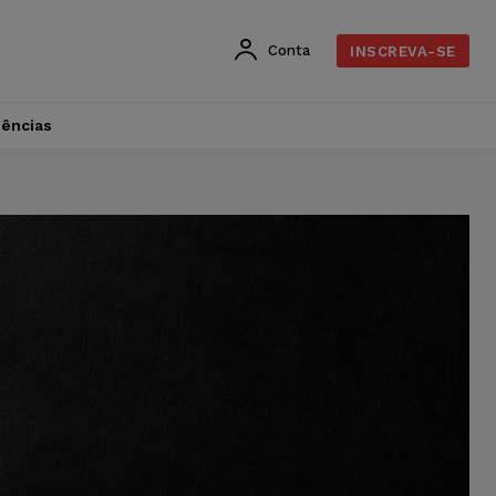
Conta
INSCREVA-SE
dências