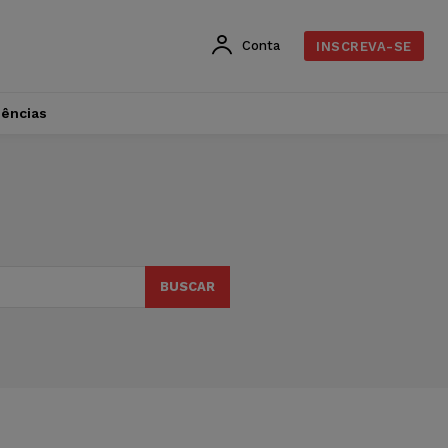
Conta
INSCREVA-SE
dências
BUSCAR