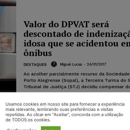
Valor do DPVAT será
descontado de indenizaç
idosa que se acidentou e
ônibus
Miguel Lucas
-
24/01/2017
DESTAQUES
Ao acolher parcialmente recurso da Sociedade
Porto Alegrense (Sopal), a Terceira Turma do 
Tribunal de Justiça (STJ) decidiu compensar do 
Usamos cookies em nosso site para fornecer a experiência
mais relevante, lembrando suas preferências e visitas
repetidas. Ao clicar em “Aceitar”, concorda com a utilização
de TODOS os cookies.