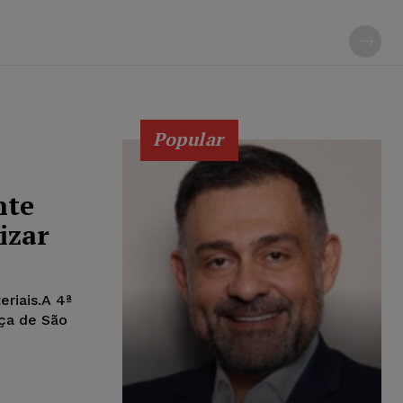
Popular
nte
izar
eriais.A 4ª
iça de São