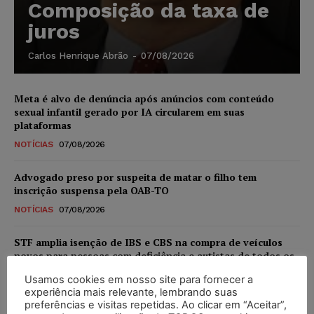
Composição da taxa de
juros
Carlos Henrique Abrão
-
07/08/2026
Meta é alvo de denúncia após anúncios com conteúdo
sexual infantil gerado por IA circularem em suas
plataformas
NOTÍCIAS
07/08/2026
Advogado preso por suspeita de matar o filho tem
inscrição suspensa pela OAB-TO
NOTÍCIAS
07/08/2026
STF amplia isenção de IBS e CBS na compra de veículos
novos para pessoas com deficiência e autistas de todos os
níveis
Usamos cookies em nosso site para fornecer a
DIREITO TRIBUTÁRIO
07/08/2026
experiência mais relevante, lembrando suas
preferências e visitas repetidas. Ao clicar em “Aceitar”,