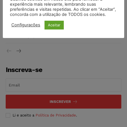
invioláveis após assinatura digital e lacração
experiência mais relevante, lembrando suas
preferências e visitas repetidas. Ao clicar em “Aceitar”,
NOTÍCIAS
06/08/2026
concorda com a utilização de TODOS os cookies.
STF inicia julgamento sobre constitucionalidade da
Configurações
Aceitar
proibição dos jogos de azar no Brasil
NOTÍCIAS
06/08/2026
Inscreva-se
INSCREVER
Li e aceito a
Política de Privacidade
.