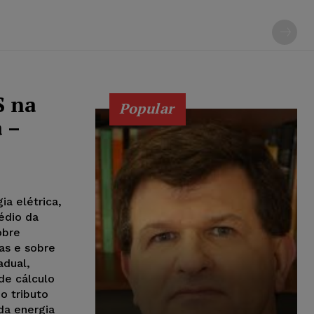
S na
Popular
 –
ia elétrica,
édio da
obre
as e sobre
adual,
de cálculo
o tributo
da energia