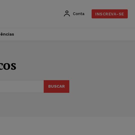
Conta
INSCREVA-SE
dências
cos
BUSCAR