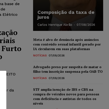
na base de
 de
Composição da taxa de
 Elétrico
juros
Carlos Henrique Abrão
-
07/08/2026
zação
riais
Meta é alvo de denúncia após anúncios
com conteúdo sexual infantil gerado por
 Furto
IA circularem em suas plataformas
o
NOTÍCIAS
07/08/2026
Advogado preso por suspeita de matar o
filho tem inscrição suspensa pela OAB-TO
DIREITO
NOTÍCIAS
07/08/2026
O>,
STF amplia isenção de IBS e CBS na
tador da
compra de veículos novos para pessoas
com deficiência e autistas de todos os
níveis