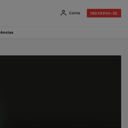
Conta
INSCREVA-SE
dências