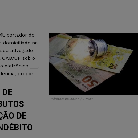
il, portador do
e domiciliado na
e seu advogado
a OAB/UF sob o
o eletrônico ___,
ência, propor:
 DE
Créditos: brunorbs / iStock
IBUTOS
ÇÃO DE
NDÉBITO