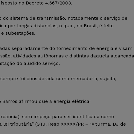
disposto no Decreto 4.667/2003.
o do sistema de transmissão, notadamente o serviço de
a por longas distancias, o qual, no Brasil, é feito
 e subestações.
radas separadamente do fornecimento de energia e visam
issão, atividades autônomas e distintas daquela alcançad
stação do aludido serviço.
os, sempre foi considerada como mercadoria, sujeita,
Barros afirmou que a energia elétrica:
ercancia), sem impeço para ser identificada como
 lei tributária” (STJ, Resp XXXXX/PR – 1ª turma, DJ de