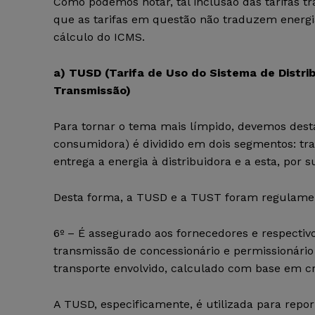
Como podemos notar, tal inclusão das tarifas t
que as tarifas em questão não traduzem energi
cálculo do ICMS.
a) TUSD (Tarifa de Uso do Sistema de Distri
Transmissão)
Para tornar o tema mais límpido, devemos desta
consumidora) é dividido em dois segmentos: tra
entrega a energia à distribuidora e a esta, por su
Desta forma, a TUSD e a TUST foram regulamentad
6º – É assegurado aos fornecedores e respectivo
transmissão de concessionário e permissionário
transporte envolvido, calculado com base em cr
A TUSD, especificamente, é utilizada para repo