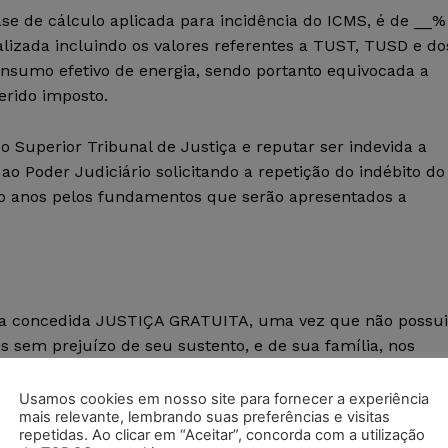
ase de cálculo aplicada para incidência do ICMS, é de __%
lizada incluindo os valores referentes a TUST, TUSD e do
onsumo efetivo de energia, sendo portanto equivocada a
erido imposto.
 Superior Tribunal de Justiça e reputar ser indevida a
ao Poder Judiciário solicitando a repetição do indébito do
co anos pelos fundamentos que serão apresentados a
eja concedida JUSTIÇA GRATUITA, uma vez que não possui
 sem prejuízo de seu sustento, e de sua família, nos
 CPC.
Usamos cookies em nosso site para fornecer a experiência
mais relevante, lembrando suas preferências e visitas
repetidas. Ao clicar em “Aceitar”, concorda com a utilização