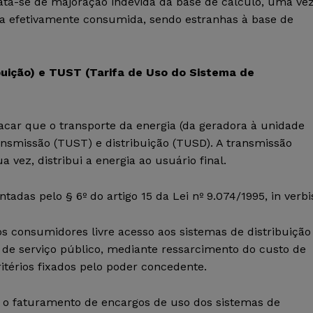
rata-se de majoração indevida da base de cálculo, uma ve
a efetivamente consumida, sendo estranhas à base de
buição) e TUST (Tarifa de Uso do Sistema de
car que o transporte da energia (da geradora à unidade
nsmissão (TUST) e distribuição (TUSD). A transmissão
a vez, distribui a energia ao usuário final.
as pelo § 6º do artigo 15 da Lei nº 9.074/1995, in verbi
s consumidores livre acesso aos sistemas de distribuição
 de serviço público, mediante ressarcimento do custo de
itérios fixados pelo poder concedente.
r o faturamento de encargos de uso dos sistemas de