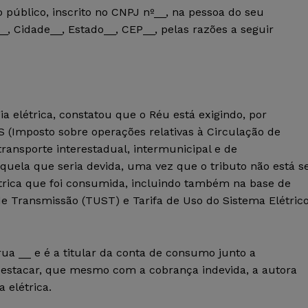
 público, inscrito no CNPJ nº__, na pessoa do seu
_, Cidade__, Estado__, CEP__, pelas razões a seguir
ia elétrica, constatou que o Réu está exigindo, por
S (Imposto sobre operações relativas à Circulação de
ransporte interestadual, intermunicipal e de
quela que seria devida, uma vez que o tributo não está s
létrica que foi consumida, incluindo também na base de
de Transmissão (TUST) e Tarifa de Uso do Sistema Elétric
rua __ e é a titular da conta de consumo junto a
 destacar, que mesmo com a cobrança indevida, a autora
 elétrica.