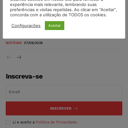
novos para pessoas com deficiência e autistas de todos os
experiência mais relevante, lembrando suas
níveis
preferências e visitas repetidas. Ao clicar em “Aceitar”,
concorda com a utilização de TODOS os cookies.
DIREITO TRIBUTÁRIO
07/08/2026
Configurações
Aceitar
Justiça do Trabalho mantém justa causa de empregado que
vendia canetas emagrecedoras no local de trabalho
NOTÍCIAS
07/08/2026
Inscreva-se
INSCREVER
Li e aceito a
Política de Privacidade
.