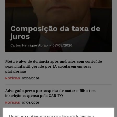
Composição da taxa de
juros
Carlos Henrique Abrão
-
07/08/2026
Meta é alvo de denúncia após anúncios com conteúdo
sexual infantil gerado por IA circularem em suas
plataformas
NOTÍCIAS
07/08/2026
Advogado preso por suspeita de matar o filho tem
inscrição suspensa pela OAB-TO
NOTÍCIAS
07/08/2026
STF amplia isenção de IBS e CBS na compra de veículos
Usamos cookies em nosso site para fornecer a