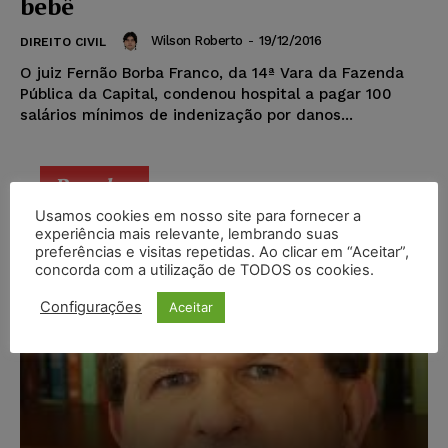
bebê
Wilson Roberto
-
19/12/2016
DIREITO CIVIL
O juiz Fernão Borba Franco, da 14ª Vara da Fazenda
Pública da Capital, condenou hospital a pagar 100
salários mínimos de indenização por danos...
Popular
Usamos cookies em nosso site para fornecer a
experiência mais relevante, lembrando suas
preferências e visitas repetidas. Ao clicar em “Aceitar”,
concorda com a utilização de TODOS os cookies.
Configurações
Aceitar