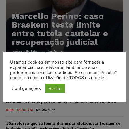
Marcello Perino: caso
Braskem testa limite
entre tutela cautelar e
recuperação judicial
Karina Silvério
-
06/08/2026
Usamos cookies em nosso site para fornecer a
experiência mais relevante, lembrando suas
IA da Anthropic cria identidades falsas em teste de
preferências e visitas repetidas. Ao clicar em “Aceitar”,
segurança e acende alerta sobre riscos de autonomia
concorda com a utilização de TODOS os cookies.
NOTÍCIAS
06/08/2026
Configurações
Aceitar
Especialistas alertam para impactos ambientais e
econômicos da expansão de data centers de IA no Brasil
DIREITO DIGITAL
06/08/2026
TSE reforça que sistemas das urnas eletrônicas tornam-se
invioláveis após assinatura digital e lacração