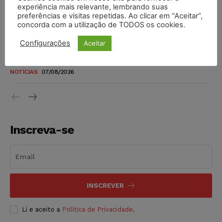
novos para pessoas com deficiência e autistas de todos os
experiência mais relevante, lembrando suas
níveis
preferências e visitas repetidas. Ao clicar em “Aceitar”,
concorda com a utilização de TODOS os cookies.
DIREITO TRIBUTÁRIO
07/08/2026
Configurações
Aceitar
Justiça do Trabalho mantém justa causa de empregado que
vendia canetas emagrecedoras no local de trabalho
NOTÍCIAS
07/08/2026
Inscreva-se
INSCREVER
Li e aceito a
Política de Privacidade
.