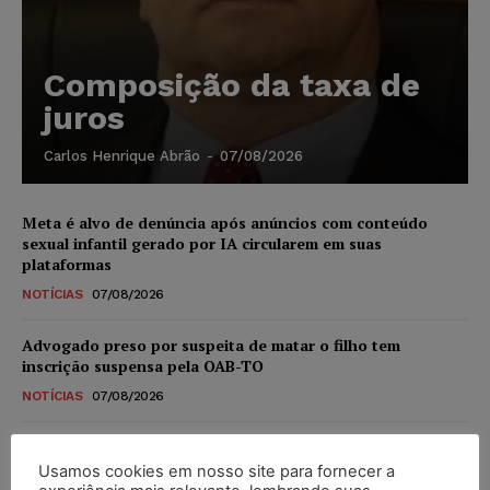
Composição da taxa de
juros
Carlos Henrique Abrão
-
07/08/2026
Meta é alvo de denúncia após anúncios com conteúdo
sexual infantil gerado por IA circularem em suas
plataformas
NOTÍCIAS
07/08/2026
Advogado preso por suspeita de matar o filho tem
inscrição suspensa pela OAB-TO
NOTÍCIAS
07/08/2026
STF amplia isenção de IBS e CBS na compra de veículos
novos para pessoas com deficiência e autistas de todos os
Usamos cookies em nosso site para fornecer a
níveis