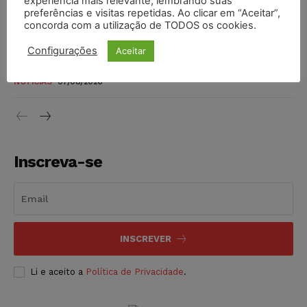
experiência mais relevante, lembrando suas
preferências e visitas repetidas. Ao clicar em “Aceitar”,
DIREITO TRIBUTÁRIO
07/08/2026
concorda com a utilização de TODOS os cookies.
Justiça do Trabalho mantém justa causa de empregado que
Configurações
Aceitar
vendia canetas emagrecedoras no local de trabalho
NOTÍCIAS
07/08/2026
Inscreva-se
INSCREVER
Li e aceito a
Política de Privacidade
.