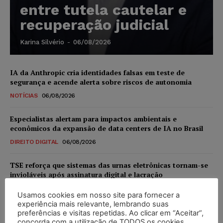
entre tutela cautelar e
recuperação judicial
Karina Silvério
-
06/08/2026
IA da Anthropic cria identidades falsas em teste de
segurança e acende alerta sobre riscos de autonomia
NOTÍCIAS
06/08/2026
Especialistas alertam para impactos ambientais e
econômicos da expansão de data centers de IA no Brasil
DIREITO DIGITAL
06/08/2026
TSE reforça que sistemas das urnas eletrônicas tornam-se
invioláveis após assinatura digital e lacração
NOTÍCIAS
06/08/2026
Usamos cookies em nosso site para fornecer a
experiência mais relevante, lembrando suas
STF inicia julgamento sobre constitucionalidade da
preferências e visitas repetidas. Ao clicar em “Aceitar”,
proibição dos jogos de azar no Brasil
concorda com a utilização de TODOS os cookies.