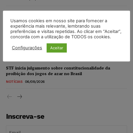
Especialistas alertam para impactos ambientais e
econômicos da expansão de data centers de IA no Brasil
Usamos cookies em nosso site para fornecer a
experiência mais relevante, lembrando suas
DIREITO DIGITAL
06/08/2026
preferências e visitas repetidas. Ao clicar em “Aceitar”,
concorda com a utilização de TODOS os cookies.
TSE reforça que sistemas das urnas eletrônicas tornam-se
invioláveis após assinatura digital e lacração
Configurações
Aceitar
NOTÍCIAS
06/08/2026
STF inicia julgamento sobre constitucionalidade da
proibição dos jogos de azar no Brasil
NOTÍCIAS
06/08/2026
Inscreva-se