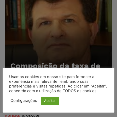
Composição da taxa de
juros
Usamos cookies em nosso site para fornecer a
experiência mais relevante, lembrando suas
Carlos Henrique Abrão
-
07/08/2026
preferências e visitas repetidas. Ao clicar em “Aceitar”,
concorda com a utilização de TODOS os cookies.
Meta é alvo de denúncia após anúncios com conteúdo
Configurações
Aceitar
sexual infantil gerado por IA circularem em suas
plataformas
NOTÍCIAS
07/08/2026