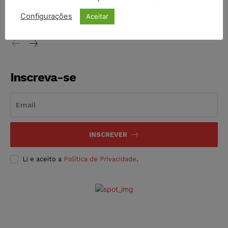
vendia canetas emagrecedoras no local de trabalho
Configurações
Aceitar
NOTÍCIAS
07/08/2026
Inscreva-se
INSCREVER
Li e aceito a
Política de Privacidade
.