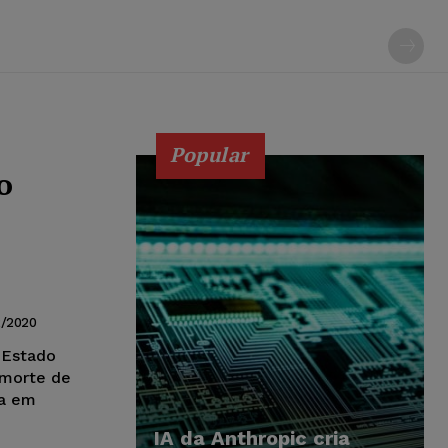
Popular
o
2/2020
 Estado
 morte de
ia em
IA da Anthropic cria