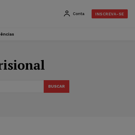
Conta
INSCREVA-SE
dências
isional
BUSCAR