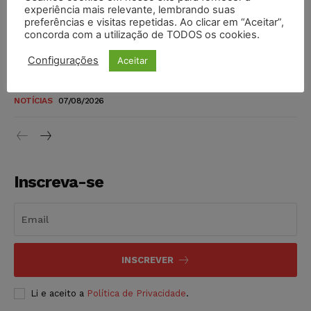
novos para pessoas com deficiência e autistas de todos os
experiência mais relevante, lembrando suas
níveis
preferências e visitas repetidas. Ao clicar em “Aceitar”,
concorda com a utilização de TODOS os cookies.
DIREITO TRIBUTÁRIO
07/08/2026
Configurações
Aceitar
Justiça do Trabalho mantém justa causa de empregado que
vendia canetas emagrecedoras no local de trabalho
NOTÍCIAS
07/08/2026
Inscreva-se
INSCREVER
Li e aceito a
Política de Privacidade
.