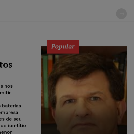
Popular
tos
is nos
mitir
 baterias
 empresa
es de seu
de íon-lítio
menor