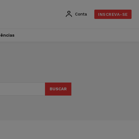
Conta
INSCREVA-SE
dências
BUSCAR