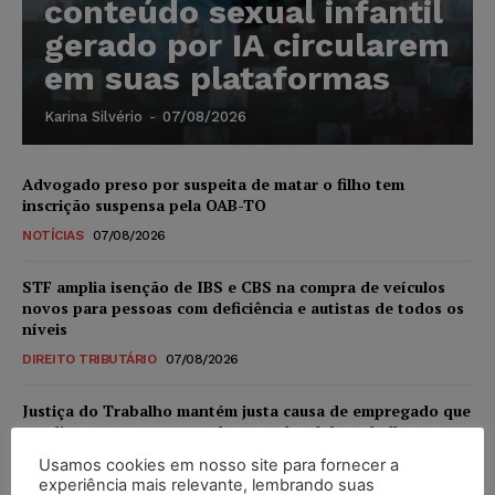
conteúdo sexual infantil
gerado por IA circularem
em suas plataformas
Karina Silvério
-
07/08/2026
Advogado preso por suspeita de matar o filho tem
inscrição suspensa pela OAB-TO
NOTÍCIAS
07/08/2026
STF amplia isenção de IBS e CBS na compra de veículos
novos para pessoas com deficiência e autistas de todos os
níveis
DIREITO TRIBUTÁRIO
07/08/2026
Justiça do Trabalho mantém justa causa de empregado que
vendia canetas emagrecedoras no local de trabalho
NOTÍCIAS
07/08/2026
Usamos cookies em nosso site para fornecer a
experiência mais relevante, lembrando suas