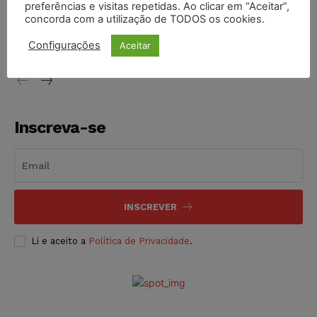
preferências e visitas repetidas. Ao clicar em “Aceitar”,
Justiça de SP decreta prisão de suspeito investigado na
concorda com a utilização de TODOS os cookies.
morte de advogado
Configurações
Aceitar
NOTÍCIAS
07/08/2026
Inscreva-se
INSCREVER
Li e aceito a
Política de Privacidade
.