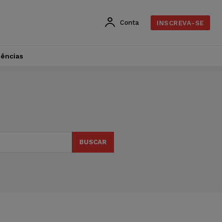
Conta
INSCREVA-SE
dências
BUSCAR