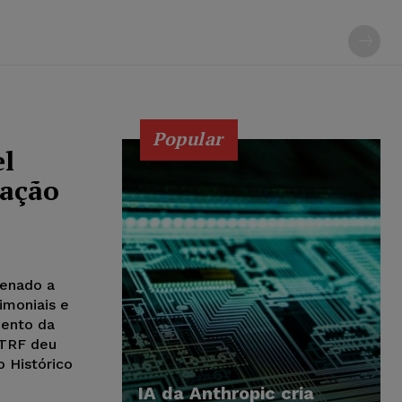
Popular
el
ação
denado a
imoniais e
mento da
 TRF deu
o Histórico
IA da Anthropic cria