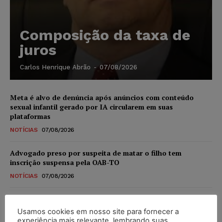
Composição da taxa de
juros
Carlos Henrique Abrão
-
07/08/2026
Meta é alvo de denúncia após anúncios com conteúdo
sexual infantil gerado por IA circularem em suas
plataformas
NOTÍCIAS
07/08/2026
Advogado preso por suspeita de matar o filho tem
inscrição suspensa pela OAB-TO
NOTÍCIAS
07/08/2026
STF amplia isenção de IBS e CBS na compra de veículos
novos para pessoas com deficiência e autistas de todos os
Usamos cookies em nosso site para fornecer a
níveis
experiência mais relevante, lembrando suas