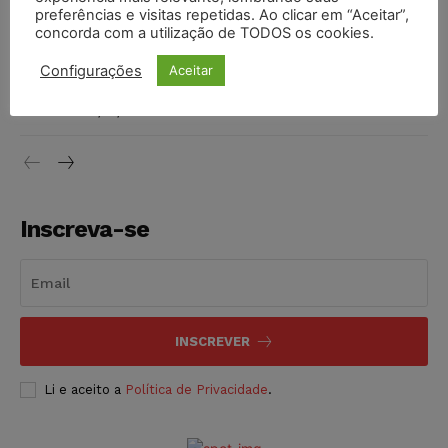
preferências e visitas repetidas. Ao clicar em “Aceitar”,
DIREITO TRIBUTÁRIO
07/08/2026
concorda com a utilização de TODOS os cookies.
Justiça do Trabalho mantém justa causa de empregado que
Configurações
Aceitar
vendia canetas emagrecedoras no local de trabalho
NOTÍCIAS
07/08/2026
Inscreva-se
INSCREVER
Li e aceito a
Política de Privacidade
.