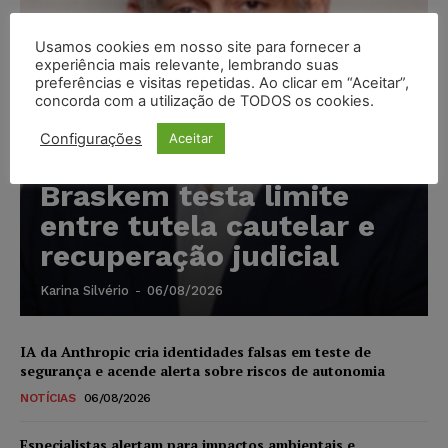
Usamos cookies em nosso site para fornecer a
experiência mais relevante, lembrando suas
preferências e visitas repetidas. Ao clicar em “Aceitar”,
concorda com a utilização de TODOS os cookies.
Configurações
Aceitar
Marcello Perino: caso
Braskem testa limite
entre tutela cautelar e
recuperação judicial
Karina Silvério
-
06/08/2026
IA da Anthropic cria identidades falsas em teste de
segurança e acende alerta sobre riscos de autonomia
NOTÍCIAS
06/08/2026
Especialistas alertam para impactos ambientais e