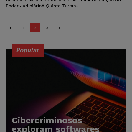
Poder JudiciárioA Quinta Turma...
1
2
3
Popular
Cibercriminosos
exploram softwares