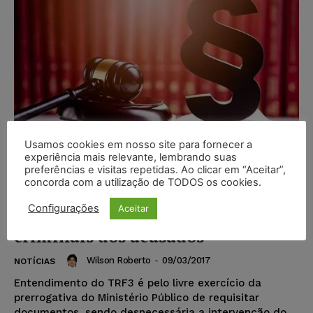
Usamos cookies em nosso site para fornecer a
experiência mais relevante, lembrando suas
preferências e visitas repetidas. Ao clicar em “Aceitar”,
concorda com a utilização de TODOS os cookies.
MPF tem o ônus de juntar
Configurações
Aceitar
certidões de antecedentes
criminais dos acusados
Wilson Roberto
-
09/03/2017
NOTÍCIAS
Entendimento do TRF3 é pelo livre exercício da
prerrogativa do Ministério Público de requisitar
documentos, sendo desnecessária a intervenção do