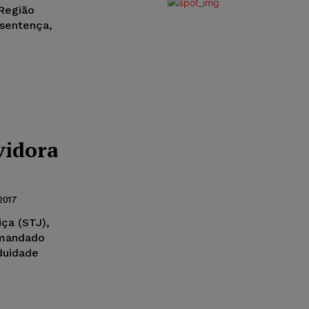
 Região
 sentença,
vidora
2017
iça (STJ),
 mandado
duidade