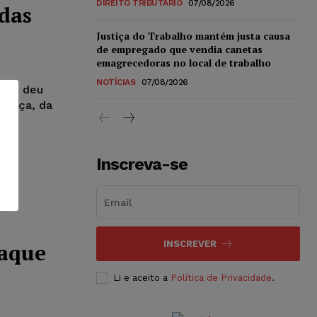
DIREITO TRIBUTÁRIO
07/08/2026
das
Justiça do Trabalho mantém justa causa
de empregado que vendia canetas
emagrecedoras no local de trabalho
NOTÍCIAS
07/08/2026
ade, deu
ntença, da
Inscreva-se
saque
INSCREVER
Li e aceito a
Política de Privacidade
.