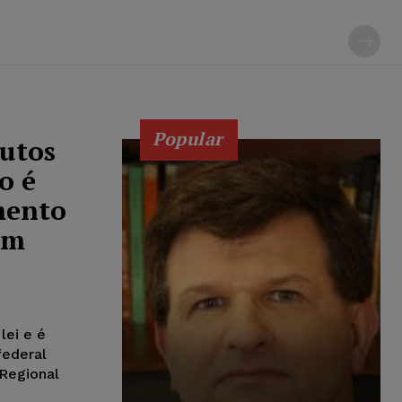
Popular
butos
o é
mento
em
lei e é
federal
 Regional