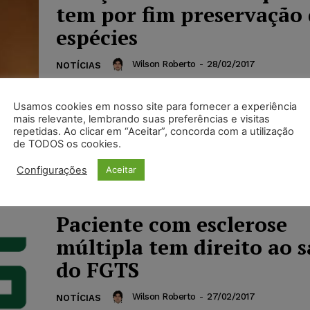
tem por fim preservação 
espécies
Wilson Roberto
-
28/02/2017
NOTÍCIAS
A 6ª Turma do TRF da 1ª Região, por unanimid
provimento à apelação interposta contra a se
Usamos cookies em nosso site para fornecer a experiência
5ª Vara Federal da Seção...
mais relevante, lembrando suas preferências e visitas
repetidas. Ao clicar em “Aceitar”, concorda com a utilização
de TODOS os cookies.
Configurações
Aceitar
Paciente com esclerose
múltipla tem direito ao 
do FGTS
Wilson Roberto
-
27/02/2017
NOTÍCIAS