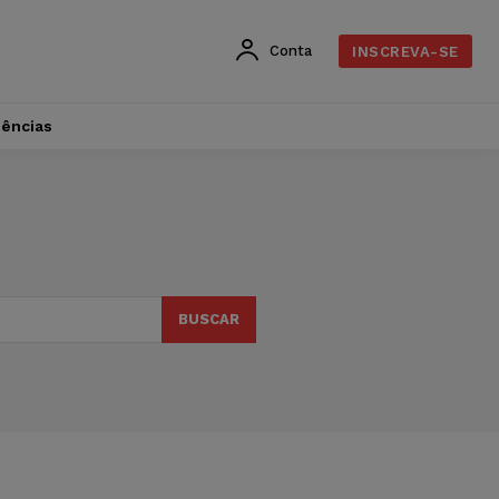
Conta
INSCREVA-SE
dências
BUSCAR