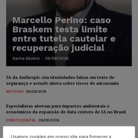
Marcello Perino: caso
Braskem testa limite
entre tutela cautelar e
recuperação judicial
Karina Silvério
-
06/08/2026
IA da Anthropic cria identidades falsas em teste de
segurança e acende alerta sobre riscos de autonomia
NOTÍCIAS
06/08/2026
Especialistas alertam para impactos ambientais e
econômicos da expansão de data centers de IA no Brasil
DIREITO DIGITAL
06/08/2026
TSE reforça que sistemas das urnas eletrônicas tornam-se
Usamos cookies em nosso site para fornecer a