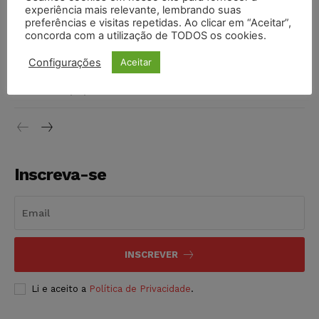
invioláveis após assinatura digital e lacração
experiência mais relevante, lembrando suas
preferências e visitas repetidas. Ao clicar em “Aceitar”,
NOTÍCIAS
06/08/2026
concorda com a utilização de TODOS os cookies.
STF inicia julgamento sobre constitucionalidade da
Configurações
Aceitar
proibição dos jogos de azar no Brasil
NOTÍCIAS
06/08/2026
Inscreva-se
INSCREVER
Li e aceito a
Política de Privacidade
.