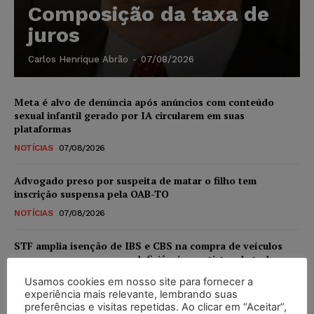
Composição da taxa de
juros
Carlos Henrique Abrão
-
07/08/2026
Meta é alvo de denúncia após anúncios com conteúdo
sexual infantil gerado por IA circularem em suas
plataformas
NOTÍCIAS
07/08/2026
Advogado preso por suspeita de matar o filho tem
inscrição suspensa pela OAB-TO
NOTÍCIAS
07/08/2026
STF amplia isenção de IBS e CBS na compra de veículos
novos para pessoas com deficiência e autistas de todos os
níveis
Usamos cookies em nosso site para fornecer a
DIREITO TRIBUTÁRIO
07/08/2026
experiência mais relevante, lembrando suas
preferências e visitas repetidas. Ao clicar em “Aceitar”,