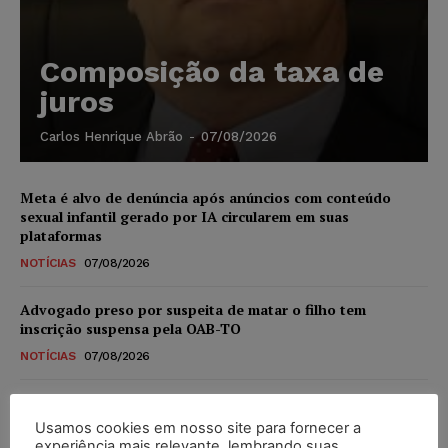
Composição da taxa de
juros
Carlos Henrique Abrão
-
07/08/2026
Meta é alvo de denúncia após anúncios com conteúdo
sexual infantil gerado por IA circularem em suas
plataformas
NOTÍCIAS
07/08/2026
Advogado preso por suspeita de matar o filho tem
inscrição suspensa pela OAB-TO
NOTÍCIAS
07/08/2026
STF amplia isenção de IBS e CBS na compra de veículos
novos para pessoas com deficiência e autistas de todos os
Usamos cookies em nosso site para fornecer a
níveis
experiência mais relevante, lembrando suas