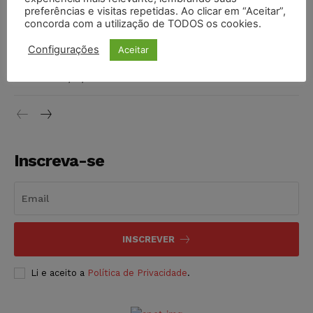
preferências e visitas repetidas. Ao clicar em “Aceitar”,
DIREITO TRIBUTÁRIO
07/08/2026
concorda com a utilização de TODOS os cookies.
Justiça do Trabalho mantém justa causa de empregado que
Configurações
Aceitar
vendia canetas emagrecedoras no local de trabalho
NOTÍCIAS
07/08/2026
Inscreva-se
INSCREVER
Li e aceito a
Política de Privacidade
.