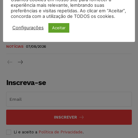
novos para pessoas com deficiência e autistas de todos os
experiência mais relevante, lembrando suas
níveis
preferências e visitas repetidas. Ao clicar em “Aceitar”,
concorda com a utilização de TODOS os cookies.
DIREITO TRIBUTÁRIO
07/08/2026
Configurações
Aceitar
Justiça do Trabalho mantém justa causa de empregado que
vendia canetas emagrecedoras no local de trabalho
NOTÍCIAS
07/08/2026
Inscreva-se
INSCREVER
Li e aceito a
Política de Privacidade
.