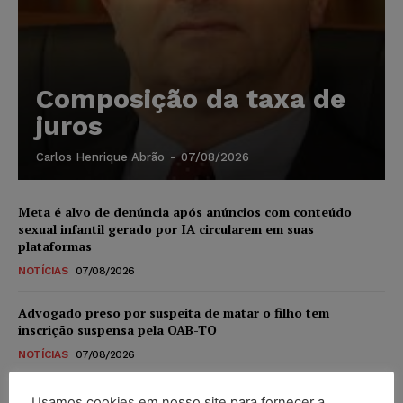
Composição da taxa de
juros
Carlos Henrique Abrão
-
07/08/2026
Meta é alvo de denúncia após anúncios com conteúdo
sexual infantil gerado por IA circularem em suas
plataformas
NOTÍCIAS
07/08/2026
Advogado preso por suspeita de matar o filho tem
inscrição suspensa pela OAB-TO
NOTÍCIAS
07/08/2026
STF amplia isenção de IBS e CBS na compra de veículos
Usamos cookies em nosso site para fornecer a