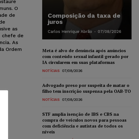
nstaure
muns. O
Composição da taxa de
dade de
juros
de
sive as
Carlos Henrique Abrão
-
07/08/2026
 chefe de
cia. As
 da Ordem
Meta é alvo de denúncia após anúncios
com conteúdo sexual infantil gerado por
IA circularem em suas plataformas
NOTÍCIAS
07/08/2026
Advogado preso por suspeita de matar o
filho tem inscrição suspensa pela OAB-TO
NOTÍCIAS
07/08/2026
STF amplia isenção de IBS e CBS na
compra de veículos novos para pessoas
com deficiência e autistas de todos os
níveis