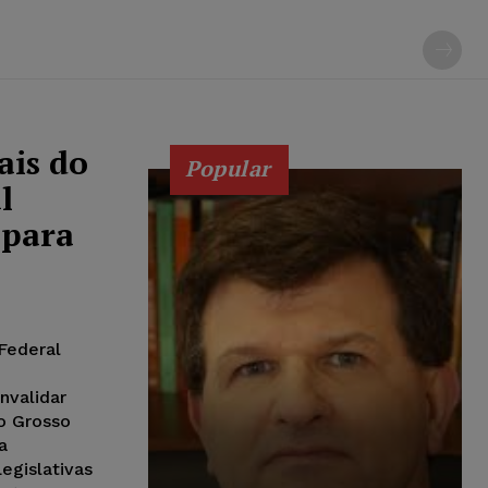
ais do
Popular
l
 para
Federal
nvalidar
o Grosso
a
egislativas