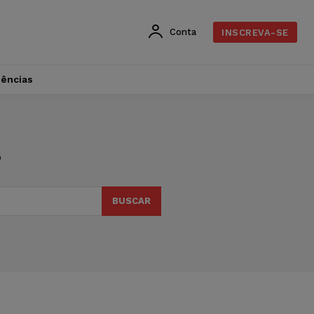
Conta
INSCREVA-SE
dências
s
BUSCAR