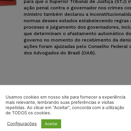
para que o Superior Tribunal de Justiça (STJ) i
ação penal contra o governador nos crimes co
ministro também declarou a inconstitucionali
normas desses estados estabelecendo regras 
processo e julgamento dos governadores, inclu
que determinam o afastamento automático do
governo no momento do recebimento da denún
ações foram ajuizadas pelo Conselho Federal
dos Advogados do Brasil (OAB).
Usamos cookies em nosso site para fornecer a experiência
mais relevante, lembrando suas preferências e visitas
repetidas. Ao clicar em “Aceitar”, concorda com a utilização
de TODOS os cookies.
Configurações
Aceitar