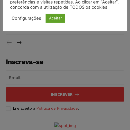
DIREITO TRIBUTÁRIO
07/08/2026
preferências e visitas repetidas. Ao clicar em “Aceitar”,
concorda com a utilização de TODOS os cookies.
Justiça do Trabalho mantém justa causa de empregado que
Configurações
Aceitar
vendia canetas emagrecedoras no local de trabalho
NOTÍCIAS
07/08/2026
Inscreva-se
INSCREVER
Li e aceito a
Política de Privacidade
.