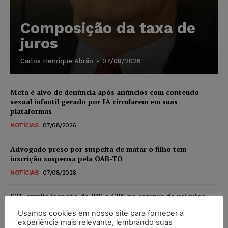
Composição da taxa de
juros
Carlos Henrique Abrão
-
07/08/2026
Meta é alvo de denúncia após anúncios com conteúdo
sexual infantil gerado por IA circularem em suas
plataformas
NOTÍCIAS
07/08/2026
Advogado preso por suspeita de matar o filho tem
inscrição suspensa pela OAB-TO
NOTÍCIAS
07/08/2026
STF amplia isenção de IBS e CBS na compra de veículos
novos para pessoas com deficiência e autistas de todos os
Usamos cookies em nosso site para fornecer a
níveis
experiência mais relevante, lembrando suas