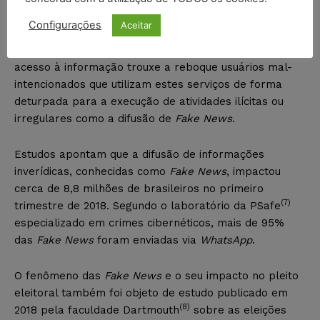
difusão de informações.
Configurações
Aceitar
Contudo, a benesse desta ferramenta que concede
acesso à informação trouxe a reboque usuários mal-
intencionados que utilizam estes serviços de forma
deturpada para a execução de atividades ilícitas ou
irregulares como a difusão de
Fake News
.
Estudos apontam que a difusão de informações
inverídicas, conhecidas como
Fake News
, impactou
cerca de 8,8 milhões de brasileiros no primeiro
(7)
trimestre de 2018. Segundo o laboratório da PSafe
especializado em crimes cibernéticos, mais de 95%
das
Fake News
foram enviadas via
WhatsApp
.
O fenômeno das
Fake News
e o seu impacto no pleito
eleitoral também foi objeto de estudo publicado em
(8)
2018 pela faculdade Dartmouth
sobre as eleições