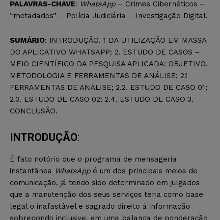
PALAVRAS-CHAVE
:
WhatsApp
– Crimes Cibernéticos –
“metadados” – Polícia Judiciária – Investigação Digital.
SUMÁRIO
: INTRODUÇÃO. 1 DA UTILIZAÇÃO EM MASSA
DO APLICATIVO WHATSAPP; 2. ESTUDO DE CASOS –
MEIO CIENTÍFICO DA PESQUISA APLICADA: OBJETIVO,
METODOLOGIA E FERRAMENTAS DE ANÁLISE; 2.1
FERRAMENTAS DE ANÁLISE; 2.2. ESTUDO DE CASO 01;
2.3. ESTUDO DE CASO 02; 2.4. ESTUDO DE CASO 3.
CONCLUSÃO.
INTRODUÇÃO
:
É fato notório que o programa de mensageria
instantânea
WhatsApp
é um dos principais meios de
comunicação, já tendo sido determinado em julgados
que a manutenção dos seus serviços teria como base
legal o inafastável e sagrado direito à informação
sobrepondo inclusive, em uma balança de ponderação