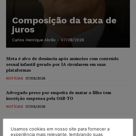
Composição da taxa de
juros
Carlos Henrique Abrão
-
07/08/2026
Meta é alvo de denúncia após anúncios com conteúdo
sexual infantil gerado por IA circularem em suas
plataformas
NOTÍCIAS
07/08/2026
Advogado preso por suspeita de matar o filho tem
inscrição suspensa pela OAB-TO
NOTÍCIAS
07/08/2026
STF amplia isenção de IBS e CBS na compra de veículos
novos para pessoas com deficiência e autistas de todos os
Usamos cookies em nosso site para fornecer a
níveis
experiência mais relevante, lembrando suas