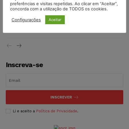
preferências e visitas repetidas. Ao clicar em “Aceitar”,
DIREITO TRIBUTÁRIO
07/08/2026
concorda com a utilização de TODOS os cookies.
Justiça do Trabalho mantém justa causa de empregado que
Configurações
Aceitar
vendia canetas emagrecedoras no local de trabalho
NOTÍCIAS
07/08/2026
Inscreva-se
INSCREVER
Li e aceito a
Política de Privacidade
.