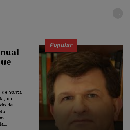
Popular
anual
que
J de Santa
ia, da
ido de
elo
um
a...