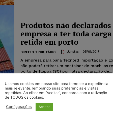
Produtos não declarados
empresa a ter toda carga
retida em porto
Juristas
-
05/01/2017
DIREITO TRIBUTÁRIO
A empresa paraibana Texnord Importação e E
não poderá retirar um container de mochilas r
porto de Itapoá (SC) por falsa declaração de...
Usamos cookies em nosso site para fornecer a experiência
mais relevante, lembrando suas preferências e visitas
repetidas. Ao clicar em “Aceitar”, concorda com a utilização
de TODOS os cookies.
Configurações
Aceitar