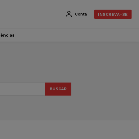
Conta
INSCREVA-SE
dências
BUSCAR