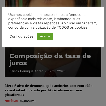
Usamos cookies em nosso site para fornecer a
experiência mais relevante, lembrando suas
preferências e visitas repetidas. Ao clicar em “Aceitar”,
concorda com a utilização de TODOS os cookies.
Configurações
Aceitar
Composição da taxa de
juros
Carlos Henrique Abrão
-
07/08/2026
Meta é alvo de denúncia após anúncios com conteúdo
sexual infantil gerado por IA circularem em suas
plataformas
NOTÍCIAS
07/08/2026